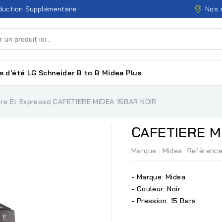
Nos 
uction Supplémentaire !
s d'été
LG
Schneider
B to B
Midea
Plus
ère Et Expresso
CAFETIERE MIDEA 15BAR NOIR
CAFETIERE M
Marque :
Midea
Référenc
- Marque: Midea
- Couleur: Noir
- Pression: 15 Bars