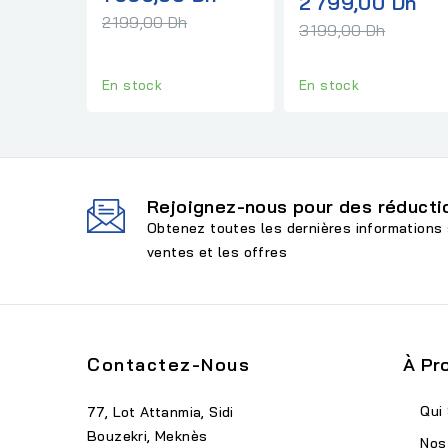
Pri
2 799,00 Dh
normal
2 199,00 Dh
no
3 199,00 Dh
En stock
En stock
Rejoignez-nous pour des réductio
Obtenez toutes les dernières informations 
ventes et les offres
Contactez-Nous
À Pr
Qui
77, Lot Attanmia, Sidi
Bouzekri, Meknès
Nos