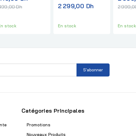
normal
2 299,00 Dh
499,00 Dh
2 999,0
En stock
En stoc
En stock
Catégories Principales
nte
Promotions
Nouveaux Produits