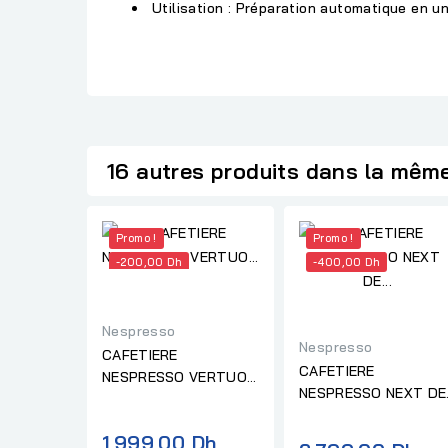
Utilisation :
Préparation automatique en un
16 autres produits dans la même
Promo !
Promo !
-200,00 Dh
-400,00 Dh
Nespresso
Nespresso
CAFETIERE
CAFETIERE
NESPRESSO VERTUO
NESPRESSO NEXT DE
POP GCV2 XE JAUNE
LUXE GDV1 XE
CHROME
Prix
1 999,00 Dh