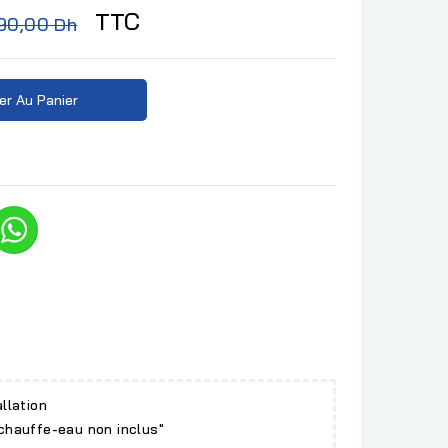
TTC
90,00 Dh
er Au Panier
allation
 chauffe-eau non inclus"