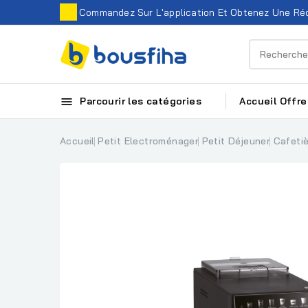
Commandez Sur L'application Et Obtenez Une Réd

Parcourir les catégories
Accueil
Offre
Accueil
Petit Electroménager
Petit Déjeuner
Cafeti