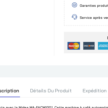
Garanties produi
Service après ve
scription
Détails Du Produit
Expédition
sta avec la
Midea MA-FACM1001
. Cette machine à café automati