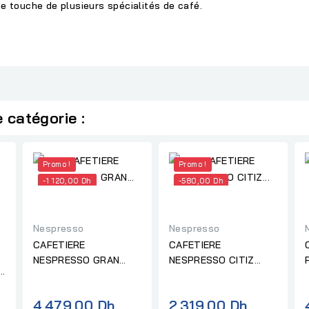
e touche de plusieurs spécialités de café.
 catégorie :
Promo !
Promo !
-1 120,00 Dh
-580,00 Dh
Nespresso
Nespresso
CAFETIERE
CAFETIERE
NESPRESSO GRAN
NESPRESSO CITIZ
LATTISSIMA MCH WHT
C113 SILVER
F541 BLANC
Prix
Prix
4 479,00 Dh
2 319,00 Dh