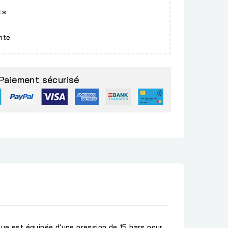
ts
nte
Paiement sécurisé
que est équipée d'une
pression de 15 bars
pour