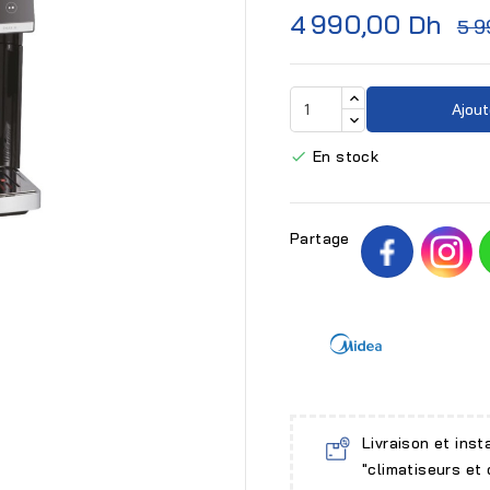
4 990,00 Dh
5 9
Ajout
En stock

Partage

Livraison et inst
"climatiseurs et