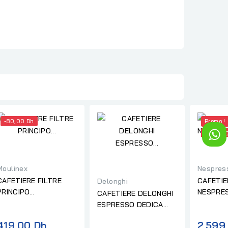
-80,00 Dh
Promo !
-400,0
Moulinex
Nespres
CAFETIERE FILTRE
CAFETIE
Delonghi
PRINCIPO
NESPRE
CAFETIERE DELONGHI
PROGRAMMABLE
NEXT P
ESPRESSO DEDICA
MOULINEX
MARRON
ROUGE
Prix
419,00 Dh
2 599