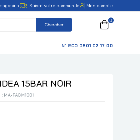
magasins
Suivre votre commande
Mon compte
0
Chercher
N° ECO 0801 02 17 00
IDEA 15BAR NOIR
e
: MA-FACM1001