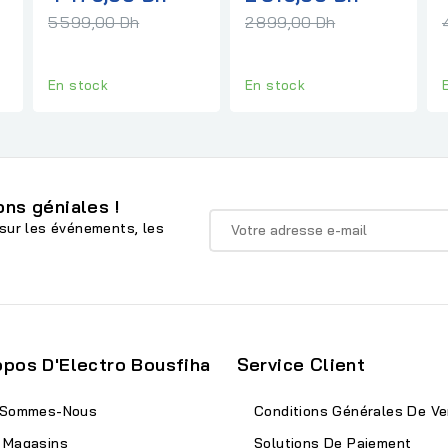
x
normal
normal
5 599,00 Dh
2 899,00 Dh
rmal
En stock
En stock
ns géniales !
sur les événements, les
opos D'Electro Bousfiha
Service Client
 Sommes-Nous
Conditions Générales De Ve
 Magasins
Solutions De Paiement