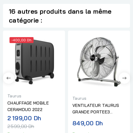
16 autres produits dans la même
catégorie :
-400,00 Dh
Taurus
Taurus
CHAUFFAGE MOBILE
VENTILATEUR TAURUS
CERAMDUO 2022
GRANDE PORTEE3
Prix
2 199,00 Dh
SIROCCO 18
849,00 Dh
normal
2 599,00 Dh