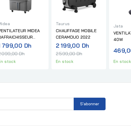
Midea
Taurus
Jata
VENTILATEUR MIDEA
CHAUFFAGE MOBILE
VENTILA
RAFRAICHISSEUR
CERAMDUO 2022
40W
D'AIR BLANC/GRIS
Prix
Prix
1 799,00 Dh
2 199,00 Dh
469,0
normal
normal
2 099,00 Dh
2 599,00 Dh
En stock
En stock
En stoc