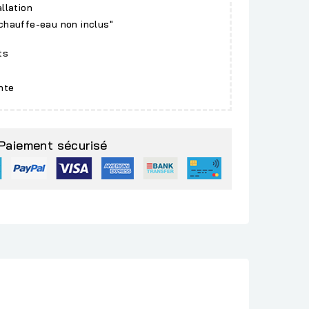
allation
 chauffe-eau non inclus"
ts
nte
Paiement sécurisé