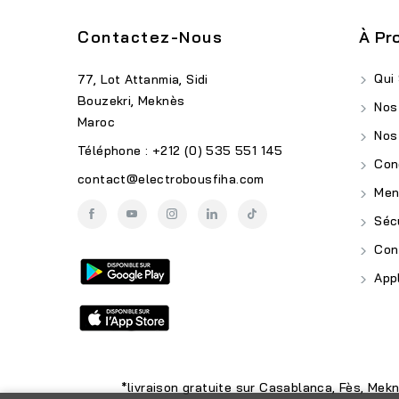
Contactez-Nous
À Pr
Qui
77, Lot Attanmia, Sidi
Bouzekri, Meknès
Nos
Maroc
Nos
Téléphone : +212 (0) 535 551 145
Cond
contact@electrobousfiha.com
Ment
Sécu
Conf
Appl
*livraison gratuite sur Casablanca, Fès, Mek