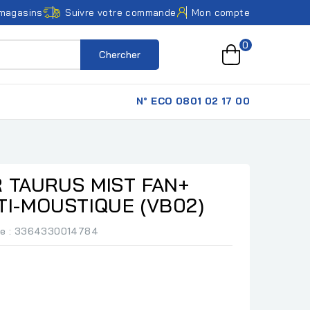
magasins
Suivre votre commande
Mon compte
0
Chercher
N° ECO 0801 02 17 00
 TAURUS MIST FAN+
TI-MOUSTIQUE (VB02)
ce
: 3364330014784