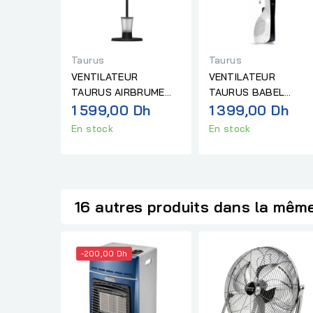
Taurus
Taurus
VENTILATEUR
VENTILATEUR
TAURUS AIRBRUME
TAURUS BABEL
MF2500
1 599,00 Dh
INVISIBLE TF8
1 399,00 Dh
En stock
En stock
16 autres produits dans la même
-200,00 Dh