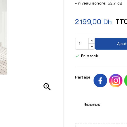
- niveau sonore: 52,7 dB
TT
2 199,00 Dh
Ajout
En stock

Partage
