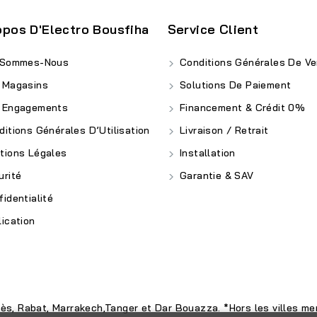
opos D'Electro Bousfiha
Service Client
 Sommes-Nous
Conditions Générales De Ve
 Magasins
Solutions De Paiement
 Engagements
Financement & Crédit 0%
itions Générales D’Utilisation
Livraison / Retrait
ions Légales
Installation
rité
Garantie & SAV
identialité
ication
nès, Rabat, Marrakech,Tanger et Dar Bouazza. *Hors les villes men