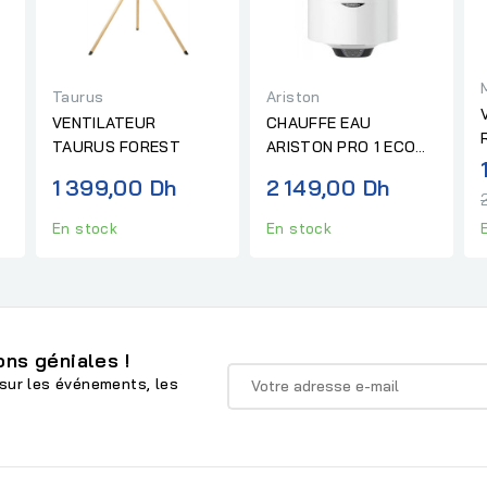
Taurus
Ariston
VENTILATEUR
CHAUFFE EAU
TAURUS FOREST
ARISTON PRO 1 ECO
8
80 V 1,8K PL "sans
1 399,00 Dh
2 149,00 Dh
installation"
En stock
En stock
ns géniales !
sur les événements, les