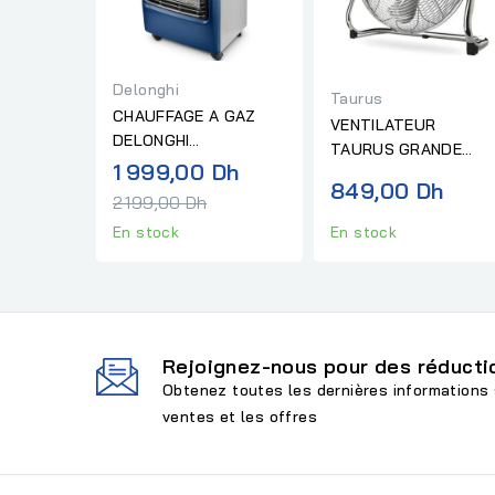
Delonghi
Taurus
CHAUFFAGE A GAZ
VENTILATEUR
DELONGHI
TAURUS GRANDE
INFRAROUGE
Prix
1 999,00 Dh
PORTEE3 SIROCCO 1
849,00 Dh
normal
2 199,00 Dh
En stock
En stock
Rejoignez-nous pour des réductio
Obtenez toutes les dernières informations 
ventes et les offres