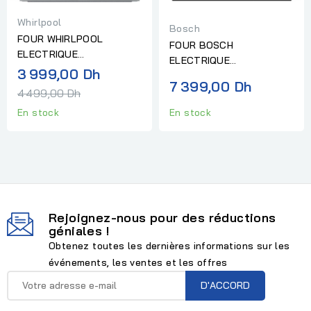
Whirlpool
Bosch
FOUR WHIRLPOOL
FOUR BOSCH
ELECTRIQUE
ELECTRIQUE
MULTIFONCTION
Prix
3 999,00 Dh
MULTIFONCTION SERIE 6
7 399,00 Dh
CHALEUR PULSÉE INOX
normal
INOX
4 499,00 Dh
En stock
En stock
Rejoignez-nous pour des réductions
géniales !
Obtenez toutes les dernières informations sur les
événements, les ventes et les offres