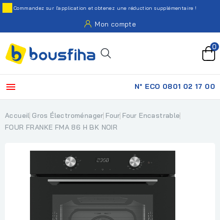
Commandez sur l'application et obtenez une réduction supplémentaire !
Mon compte
0

N° ECO 0801 02 17 00
Accueil
Gros Électroménager
Four
Four Encastrable
FOUR FRANKE FMA 86 H BK NOIR