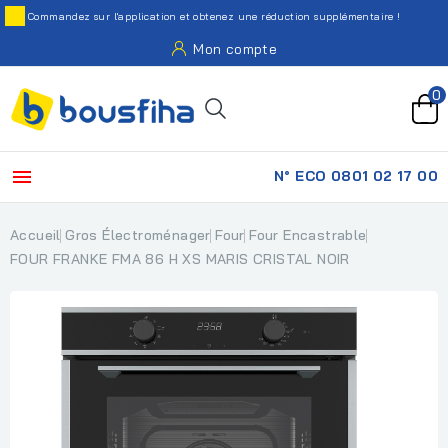
Commandez sur l'application et obtenez une réduction supplémentaire !
Mon compte
0

N° ECO 0801 02 17 00
Accueil
Gros Électroménager
Four
Four Encastrable
FOUR FRANKE FMA 86 H XS MARIS CRISTAL NOIR