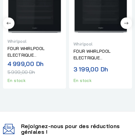
Whirlpool
Whirlpool
FOUR WHIRLPOOL
FOUR WHIRLPOOL
ELECTRIQUE
ELECTRIQUE
MULTIFONCTION
Prix
4 999,00 Dh
MULTIFONCTION INOX
3 199,00 Dh
PYROLYSE INOX
normal
5 999,00 Dh
En stock
En stock
Rejoignez-nous pour des réductions
géniales !