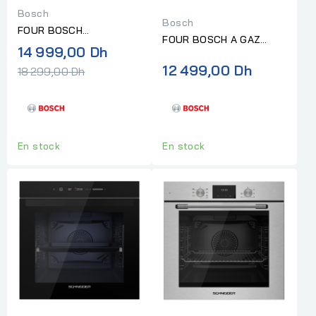
Bosch
Bosch
FOUR BOSCH
FOUR BOSCH A GAZ
ENCASTRABLE SERIE 8
Prix
14 999,00 Dh
ENCASTRABLE 90CM
normal
12 499,00 Dh
18 299,00 Dh
INOX
En stock
En stock