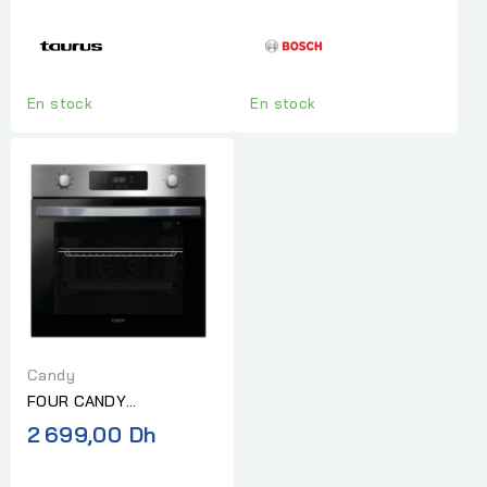
60 L
MULTIFONCTION SERIE 6
INOX
En stock
En stock
Candy
FOUR CANDY
ELECTRIQUE
2 699,00 Dh
MULTIFONCTION INOX