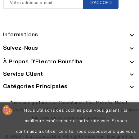
Informations

Suivez-Nous

À Propos D'Electro Bousfiha

Service Client

Catégories Principales

*livraison gratuite sur Casablanca, Fès, Meknès, Rabat,
Marrakech,Tanger et Dar Bouazza. *Hors les villes mentionnées
Nous utilisons des cookies pour vous garantir la
les frais de livraison sont payants.
meilleure expérience sur notre site web. Si vous
continuez à utiliser ce site, nous supposerons que vous
© 2026 - Electrobousfiha. All Rights Reserved. Designed by