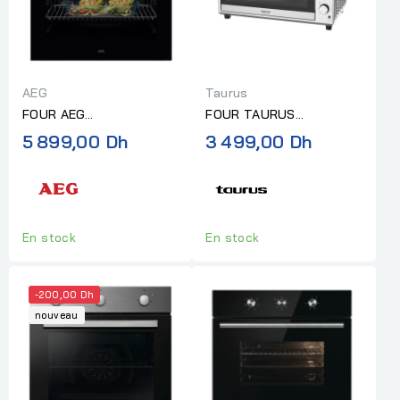
AEG
Taurus
FOUR AEG
FOUR TAURUS
ENCASTRABLE
ELECTRIQUE HARMONY
5 899,00 Dh
3 499,00 Dh
MULTIFONCTION INOX
120L
En stock
En stock
-200,00 Dh
nouveau