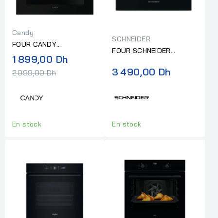
Candy
SCHNEIDER
FOUR CANDY
FOUR SCHNEIDER
ELECTRIQUE
Prix
1 899,00 Dh
ELECTRIQUE
MULTIFONCTION 60CM
normal
3 490,00 Dh
2 099,00 Dh
MULTIFONCTION 60CM
INOX
NOIR
En stock
En stock