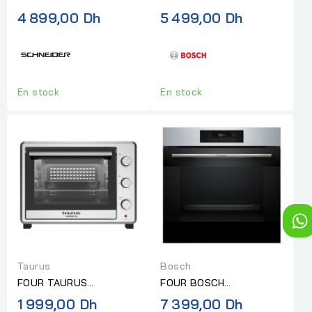
ENCASTRABLE 60CM
ELECTRIQUE
4 899,00 Dh
5 499,00 Dh
NOIR/INOX
MULTIFONCTION SERIE 4
INOX
En stock
En stock
Taurus
Bosch
FOUR TAURUS
FOUR BOSCH
ÉLECTRIQUE HARMONY
ELECTRIQUE
1 999,00 Dh
7 399,00 Dh