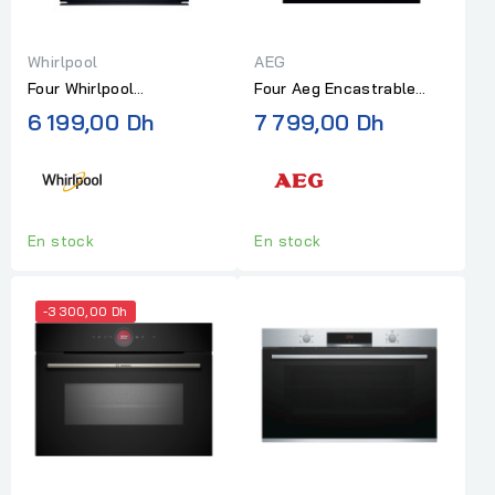
Whirlpool
AEG
Four Whirlpool
Four Aeg Encastrable
Encastrable
Steambake 5000- 9
6 199,00 Dh
7 799,00 Dh
Multifonction Noir
fcontions 72l
En stock
En stock
-3 300,00 Dh