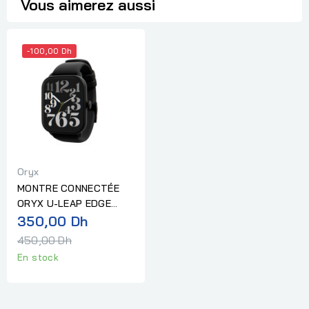
Vous aimerez aussi
-100,00 Dh
Oryx
MONTRE CONNECTÉE
ORYX U-LEAP EDGE
Prix
NOIR
350,00 Dh
normal
450,00 Dh
En stock