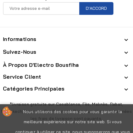
Informations

Suivez-Nous

À Propos D'Electro Bousfiha

Service Client

Catégories Principales

*livraison gratuite sur Casablanca, Fès, Meknès, Rabat,
Marrakech,Tanger et Dar Bouazza. *Hors les villes mentionnées
Nous utilisons des cookies pour vous garantir la
les frais de livraison sont payants.
meilleure expérience sur notre site web. Si vous
continuez à utiliser ce site, nous supposerons que vous