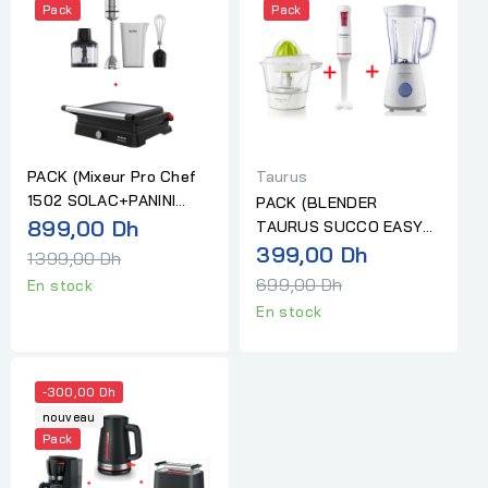
Pack
Pack
PACK (Mixeur Pro Chef
Taurus
1502 SOLAC+PANINI
PACK (BLENDER
Prix
BISTRO ESSENTIAL
899,00 Dh
TAURUS SUCCO EASY
TAURUS)
Prix
MILL+MIXEUR
399,00 Dh
normal
1 399,00 Dh
PLONGEANT TAURUS...
normal
699,00 Dh
En stock
En stock
-300,00 Dh
nouveau
Pack