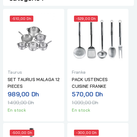
-510,00 Dh
-529,00 Dh
Taurus
Franke
SET TAURUS MALAGA 12
PACK USTENCES
PIECES
CUISINE FRANKE
Prix
Prix
989,00 Dh
570,00 Dh
normal
normal
1 499,00 Dh
1 099,00 Dh
En stock
En stock
-500,00 Dh
-300,00 Dh