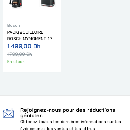
Bosch
PACK(BOUILLOIRE
BOSCH MYMOMENT 1.7L
Prix
NOIR+TOASTER BOSCH
1 499,00 Dh
COMPACT...
normal
1 799,00 Dh
En stock
Rejoignez-nous pour des réductions
géniales !
Obtenez toutes les dernières informations sur les
événements, les ventes et les offres