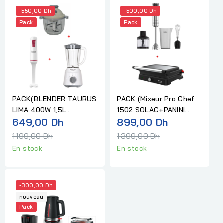
-550,00 Dh
-500,00 Dh
Pack
Pack
PACK(BLENDER TAURUS
PACK (Mixeur Pro Chef
LIMA 400W 1,5L
1502 SOLAC+PANINI
Prix
Prix
BLANC+MIXEUR
649,00 Dh
BISTRO ESSENTIAL
899,00 Dh
PLONGEANT...
TAURUS)
normal
normal
1 199,00 Dh
1 399,00 Dh
En stock
En stock
-300,00 Dh
nouveau
Pack