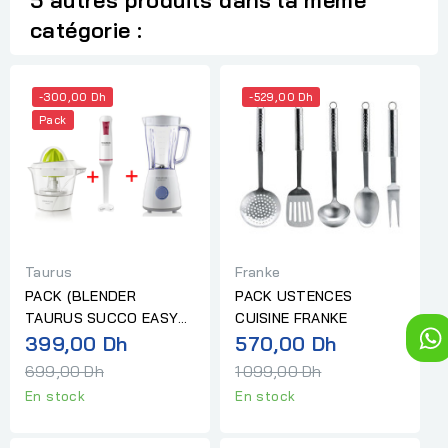
catégorie :
-300,00 Dh
-529,00 Dh
Pack
Taurus
Franke
PACK (BLENDER
PACK USTENCES
TAURUS SUCCO EASY
CUISINE FRANKE
Prix
Prix
MILL+MIXEUR
399,00 Dh
570,00 Dh
PLONGEANT TAURUS...
normal
normal
699,00 Dh
1 099,00 Dh
En stock
En stock