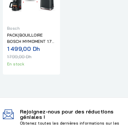
Bosch
PACK(BOUILLOIRE
BOSCH MYMOMENT 1.7L
Prix
NOIR+TOASTER BOSCH
1 499,00 Dh
COMPACT...
normal
1 799,00 Dh
En stock
Rejoignez-nous pour des réductions
géniales !
Obtenez toutes les dernières informations sur les