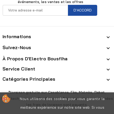
événements, les ventes et les offres
Informations

Suivez-Nous

À Propos D'Electro Bousfiha

Service Client

Catégories Principales

*livraison gratuite sur Casablanca, Fès, Meknès, Rabat,
Marrakech,Tanger et Dar Bouazza. *Hors les villes mentionnées
Nous utilisons des cookies pour vous garantir la
les frais de livraison sont payants.
meilleure expérience sur notre site web. Si vous