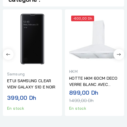
-600,00 Dh
HKM
Samsung
HOTTE HKM 60CM DECO
ETUI SAMSUNG CLEAR
VERRE BLANC AVEC
VIEW GALAXY S10 E NOIR
TELECOMMANDE
Prix
899,00 Dh
399,00 Dh
normal
1 499,00 Dh
En stock
En stock