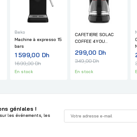
Beko
CAFETIERE SOLAC
Machine à expresso 15
COFFEE 4YOU
bars
CF4036
Prix
299,00 Dh
x
Prix
1 599,00 Dh
normal
349,00 Dh
mal
normal
1 699,00 Dh
En stock
En stock
ns géniales !
sur les événements, les