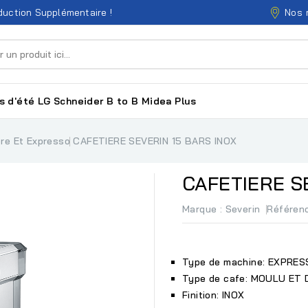
Nos 
uction Supplémentaire !
s d'été
LG
Schneider
B to B
Midea
Plus
ère Et Expresso
CAFETIERE SEVERIN 15 BARS INOX
CAFETIERE S
Marque :
Severin
Référen
Type de machine: EXPRE
Type de cafe: MOULU ET
Finition: INOX