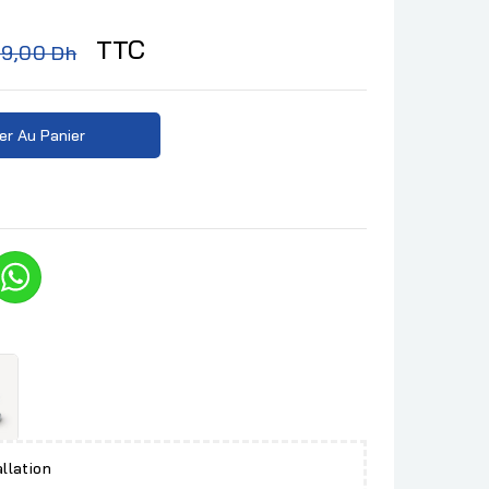
TTC
99,00 Dh
er Au Panier
allation