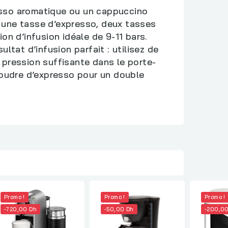
esso aromatique ou un cappuccino
ur une tasse d’expresso, deux tasses
on d’infusion idéale de 9-11 bars.
tat d’infusion parfait : utilisez de
 pression suffisante dans le porte-
e poudre d’expresso pour un double
Promo !
Promo !
Promo !
-720,00 Dh
-50,00 Dh
-200,0