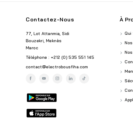
Contactez-Nous
À Pr
Qui
77, Lot Attanmia, Sidi
Bouzekri, Meknès
Nos
Maroc
Nos
Téléphone : +212 (0) 535 551 145
Cond
contact@electrobousfiha.com
Ment
Sécu
Conf
Appl