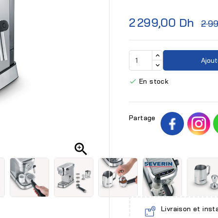
2 299,00 Dh
2 9
Ajout
En stock

Partage

Livraison et inst