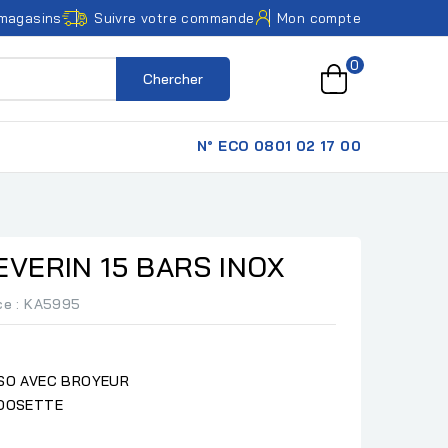
magasins
Suivre votre commande
Mon compte
0
Chercher
N° ECO 0801 02 17 00
EVERIN 15 BARS INOX
ce
: KA5995
SSO AVEC BROYEUR
 DOSETTE