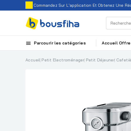
Commandez Sur L'application Et Obtenez Une Réd

Parcourir les catégories
Accueil
Offre
Accueil
Petit Electroménager
Petit Déjeuner
Cafeti