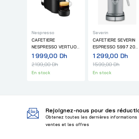
Nespresso
Severin
CAFETIERE
CAFETIERE SEVERIN
NESPRESSO VERTUO
ESPRESSO 5997 20
POP GCV2 XE ROUGE
BARS 5997
Prix
Pri
1 999,00 Dh
1 299,00 Dh
normal
nor
2 199,00 Dh
1 599,00 Dh
En stock
En stock
Rejoignez-nous pour des réductio
Obtenez toutes les dernières informations 
ventes et les offres