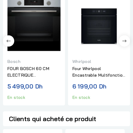
Bosch
Whirlpool
FOUR BOSCH 60 CM
Four Whirlpool
ELECTRIQUE
Encastrable Multifonction
MULTIFONCTION SERIE 4
Noir
5 499,00 Dh
6 199,00 Dh
INOX
En stock
En stock
Clients qui acheté ce produit