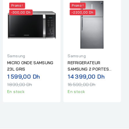
Promo !
Promo !
-300,00 Dh
-2 200,00 Dh
Samsung
Samsung
MICRO ONDE SAMSUNG
REFRIGERATEUR
23L GRIS
SAMSUNG 2 PORTES
Prix
Prix
1 599,00 Dh
585L GRIS
14 399,00 Dh
normal
normal
1 899,00 Dh
16 599,00 Dh
En stock
En stock