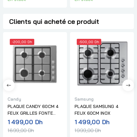
Clients qui acheté ce produit
-200,00 Dh
-500,00 Dh
Candy
Samsung
PLAQUE CANDY 60CM 4
PLAQUE SAMSUNG 4
FEUX GRILLES FONTE
FEUX 60CM INOX
INOX
Prix
Prix
1 499,00 Dh
1 499,00 Dh
normal
normal
1 699,00 Dh
1 999,00 Dh