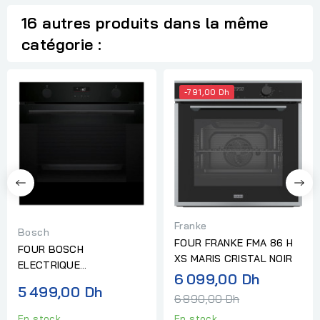
16 autres produits dans la même
catégorie :
-791,00 Dh
Franke
Bosch
FOUR FRANKE FMA 86 H
FOUR BOSCH
XS MARIS CRISTAL NOIR
ELECTRIQUE
Prix
6 099,00 Dh
MULTIFONCTION SERIE 4
5 499,00 Dh
normal
NOIR
6 890,00 Dh
En stock
En stock