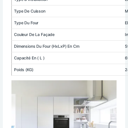
Type De Cuisso
n
M
Type Du Four
E
Couleur De La Façade
I
Dimensions Du Four (HxLxP) En Cm
5
Capacité En (
L
)
6
Poids (KG)
2