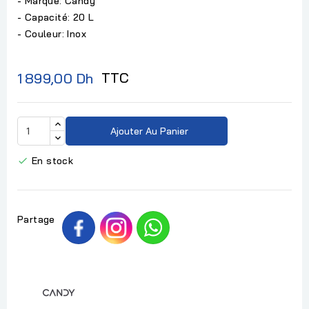
- Marque: Candy
- Capacité: 20 L
- Couleur: Inox
TTC
1 899,00 Dh
Ajouter Au Panier
En stock

Partage