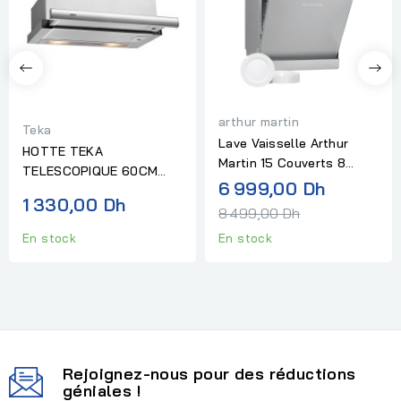
arthur martin
Teka
Lave Vaisselle Arthur
HOTTE TEKA
Martin 15 Couverts 8
TELESCOPIQUE 60CM
Programmes Inox
Prix
6 999,00 Dh
INOX TL6310
1 330,00 Dh
normal
8 499,00 Dh
En stock
En stock
Rejoignez-nous pour des réductions
géniales !